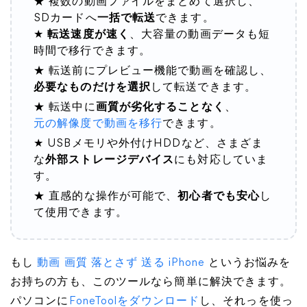
★ 複数の動画ファイルをまとめて選択し、
SDカードへ
一括で転送
できます。
★
転送速度が速く
、大容量の動画データも短
時間で移行できます。
★ 転送前にプレビュー機能で動画を確認し、
必要なものだけを選択
して転送できます。
★ 転送中に
画質が劣化することなく
、
元の解像度で動画を移行
できます。
★ USBメモリや外付けHDDなど、さまざま
な
外部ストレージデバイス
にも対応していま
す。
★ 直感的な操作が可能で、
初心者でも安心
し
て使用できます。
もし
動画 画質 落とさず 送る iPhone
というお悩みを
お持ちの方も、このツールなら簡単に解決できます。
パソコンに
FoneToolをダウンロード
し、それっを使っ