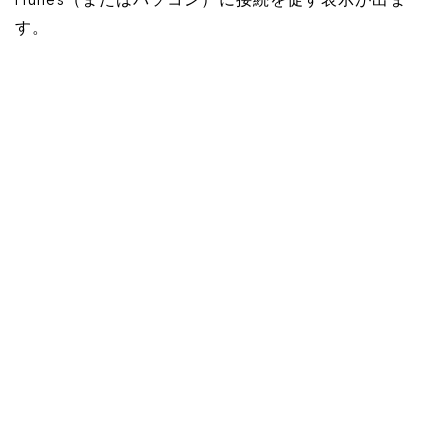
iTunes（またはパソコン）に接続を促す表示が出ま
す。