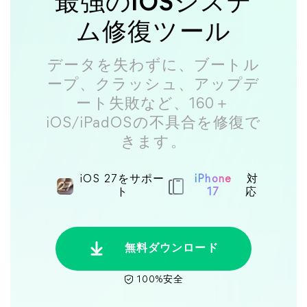
最強のiOSシステ
ム修復ツール
データを失わずに、ブートル
ープ、クラッシュ、アップデ
ート失敗など、160＋
iOS/iPadOSの不具合を修復で
きます。
iOS 27をサポー
iPhone
対
ト
17
応
無料ダウンロード
100%安全