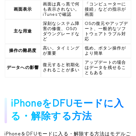
画面は真っ黒で何
「コンピューターに
画面表示
も表示されない。
接続」などの指示が
iTunesで確認
画面
深刻なシステム障
OSの復元やアップデ
害の修復、OSの
ート、一般的なソフ
主な用途
ダウングレードな
トウェアトラブル対
ど
応
高い。タイミング
低め。ボタン操作が
操作の難易度
が重要
より簡単
アップデートの場合
復元すると初期化
データへの影響
はデータを残せるこ
されることが多い
ともある
iPhoneをDFUモードに入
る・解除する方法
iPhoneをDFUモードに入る・解除する方法はモデルご