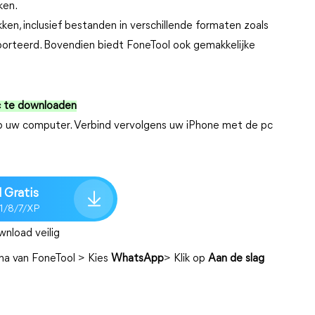
ken.
n, inclusief bestanden in verschillende formaten zoals
rteerd. Bovendien biedt FoneTool ook gemakkelijke
c te downloaden
 op uw computer. Verbind vervolgens uw iPhone met de pc
 Gratis
.1/8/7/XP
nload veilig
na van FoneTool > Kies
WhatsApp
> Klik op
Aan de slag