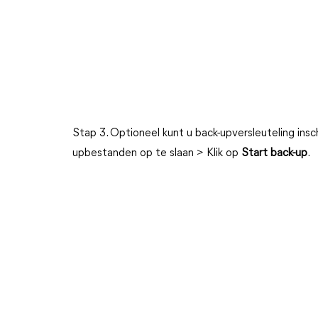
Stap 3. Optioneel kunt u back-upversleuteling in
upbestanden op te slaan > Klik op
Start back-up
.