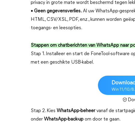
privacy in grote mate wordt beschermd tegen lek
• Geen gegevensverlies.
Al uw WhatsApp-gesprekke
HTML, CSV/XSL, PDF, enz., kunnen worden geëxpo
toegangs- en leesopties.
Stappen om chatberichten van WhatsApp naar p
Stap 1. Installeer en start de FoneTool-software
met een geschikte USB-kabel.
Download
Win 11/10/8
Dow
Stap 2. Kies
WhatsApp-beheer
vanaf de startpagi
onder
WhatsApp-back-up
om door te gaan.