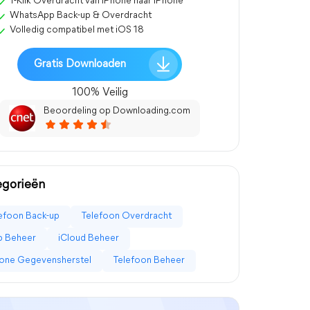
1-Klik Overdracht van iPhone naar iPhone
WhatsApp Back-up & Overdracht
Volledig compatibel met iOS 18
Gratis Downloaden
100% Veilig
Beoordeling op Downloading.com
egorieën
efoon Back-up
Telefoon Overdracht
p Beheer
iCloud Beheer
one Gegevensherstel
Telefoon Beheer