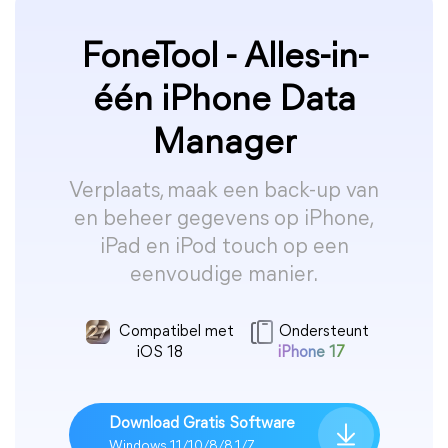
FoneTool - Alles-in-
één iPhone Data
Manager
Verplaats, maak een back-up van
en beheer gegevens op iPhone,
iPad en iPod touch op een
eenvoudige manier.
Compatibel met
Ondersteunt
iOS 18
iPhone 17
Download Gratis Software
Windows 11/10/8/8.1/7