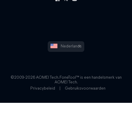
Nederlands
©2009-2026 AOMEI Tech. FoneTool™ is een handelsmerk van
AOMEI Tech.
Privacybeleid
|
Gebruiksvoorwaarden