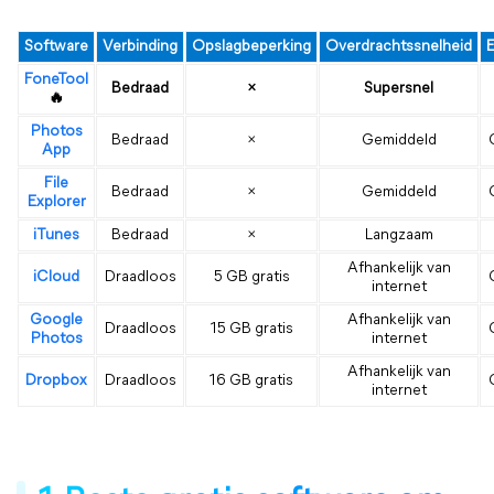
Software
Verbinding
Opslagbeperking
Overdrachtssnelheid
E
FoneTool
Bedraad
×
Supersnel
🔥
Photos
Bedraad
×
Gemiddeld
App
File
Bedraad
×
Gemiddeld
Explorer
iTunes
Bedraad
×
Langzaam
Afhankelijk van
iCloud
Draadloos
5 GB gratis
internet
Google
Afhankelijk van
Draadloos
15 GB gratis
Photos
internet
Afhankelijk van
Dropbox
Draadloos
16 GB gratis
internet