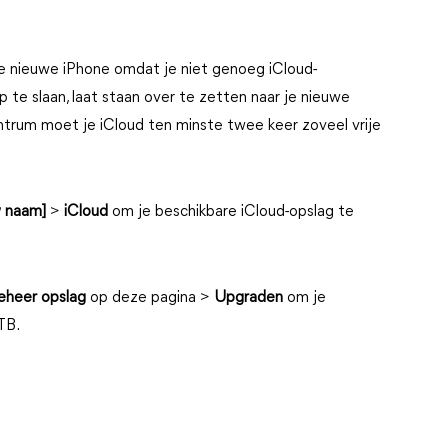
e nieuwe iPhone omdat je niet genoeg iCloud-
e slaan, laat staan over te zetten naar je nieuwe
rum moet je iCloud ten minste twee keer zoveel vrije
w naam]
>
iCloud
om je beschikbare iCloud-opslag te
eheer opslag
op deze pagina >
Upgraden
om je
TB.