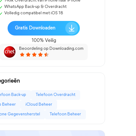
1-Klik Overdracht van iPhone naar iPhone
WhatsApp Back-up & Overdracht
Volledig compatibel met iOS 18
Gratis Downloaden
100% Veilig
Beoordeling op Downloading.com
egorieën
efoon Back-up
Telefoon Overdracht
p Beheer
iCloud Beheer
one Gegevensherstel
Telefoon Beheer