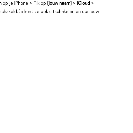
n
op je iPhone > Tik op
[jouw naam]
>
iCloud
>
eschakeld. Je kunt ze ook uitschakelen en opnieuw