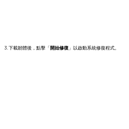
3. 下載韌體後，點擊「
開始修復
」以啟動系統修復程式。