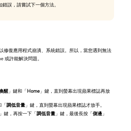
 未知錯誤，請嘗試下一個方法。
存，可以修復應用程式崩潰、系統錯誤。所以，當您遇到無法
one 或許能解決問題。
喚醒
」鍵和「
Home
」鍵，直到螢幕出現蘋果標誌再放
和「
調低音量
」鍵，直到螢幕出現蘋果標誌才放手。
」鍵，再按一下「
調低音量
」鍵，最後長按「
側邊
」