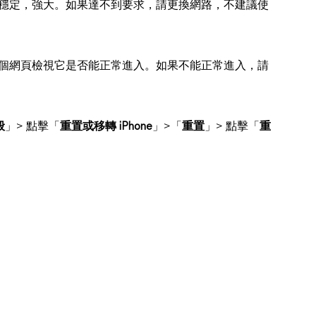
保網路穩定，強大。如果達不到要求，請更換網路，不建議使
訪問一個網頁檢視它是否能正常進入。如果不能正常進入，請
般
」> 點擊「
重置或移轉 iPhone
」>「
重置
」> 點擊「
重