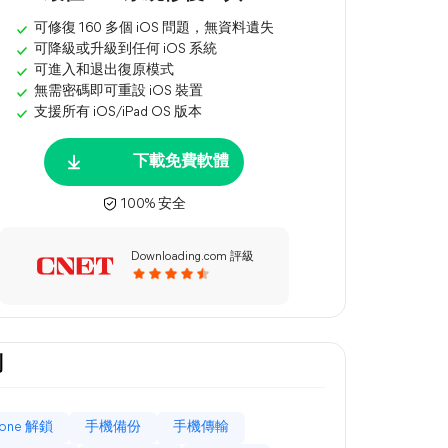
可修復 160 多個 iOS 問題，無資料遺失
可降級或升級到任何 iOS 系統
可進入和退出復原模式
無需密碼即可重設 iOS 裝置
支援所有 iOS/iPad OS 版本
下載免費軟體
100% 安全
Downloading.com 評級
別
hone 解鎖
手機備份
手機傳輸