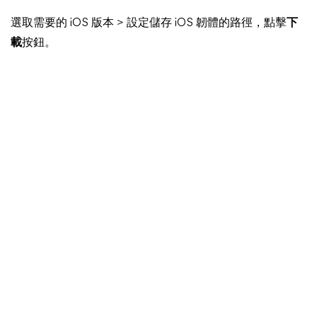
選取需要的 iOS 版本 > 設定儲存 iOS 韌體的路徑，點擊
下
載
按鈕。