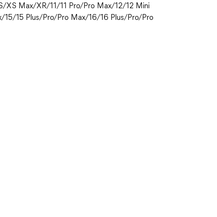
XS/XS Max/XR/11/11 Pro/Pro Max/12/12 Mini
/15/15 Plus/Pro/Pro Max/16/16 Plus/Pro/Pro