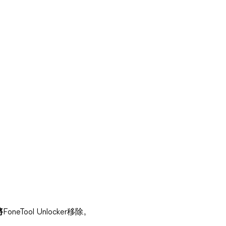
將
FoneTool Unlocker移除。