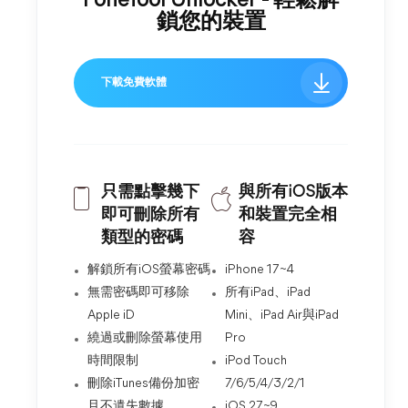
FoneTool Unlocker - 輕鬆解
鎖您的裝置
下載免費軟體
只需點擊幾下
與所有iOS版本
即可刪除所有
和裝置完全相
類型的密碼
容
解鎖所有iOS螢幕密碼
iPhone 17~4
無需密碼即可移除
所有iPad、iPad
Apple iD
Mini、iPad Air與iPad
繞過或刪除螢幕使用
Pro
時間限制
iPod Touch
刪除iTunes備份加密
7/6/5/4/3/2/1
且不遺失數據
iOS 27~9