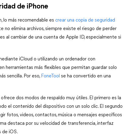
ridad de iPhone
n, lo más recomendable es 
crear una copia de seguridad
no elimina archivos, siempre existe el riesgo de perder 
s al cambiar de una cuenta de Apple ID, especialmente si 
diante iCloud o utilizando un ordenador con 
en herramientas más flexibles que permitan guardar solo 
s sencilla. Por eso, 
FoneTool
 se ha convertido en una 
FoneTool es un administrador de datos para iOS que ofrece dos modos de respaldo muy útiles. El primero es la 
odo el contenido del dispositivo con un solo clic. El segundo 
gir fotos, videos, contactos, música o mensajes específicos 
ma destaca por su velocidad de transferencia, interfaz 
s de iOS.