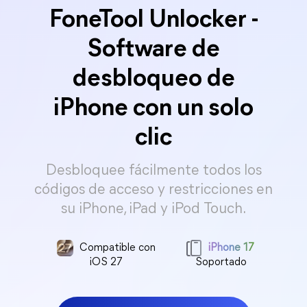
FoneTool Unlocker -
Software de
desbloqueo de
iPhone con un solo
clic
Desbloquee fácilmente todos los
códigos de acceso y restricciones en
su iPhone, iPad y iPod Touch.
Compatible con
iPhone 17
iOS 27
Soportado