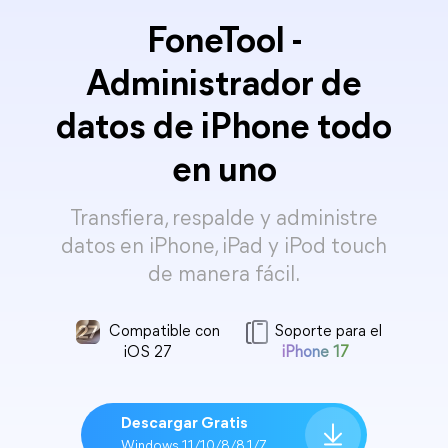
FoneTool -
Administrador de
datos de iPhone todo
en uno
Transfiera, respalde y administre
datos en iPhone, iPad y iPod touch
de manera fácil.
Compatible con
Soporte para el
iOS 27
iPhone 17
Descargar Gratis
Windows 11/10/8/8.1/7