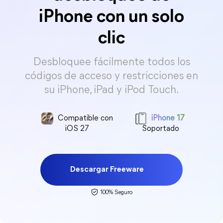
iPhone con un solo
clic
Desbloquee fácilmente todos los
códigos de acceso y restricciones en
su iPhone, iPad y iPod Touch.
Compatible con
iPhone 17
iOS 27
Soportado
Descargar Freeware
100% Seguro