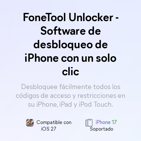
FoneTool Unlocker -
Software de
desbloqueo de
iPhone con un solo
clic
Desbloquee fácilmente todos los
códigos de acceso y restricciones en
su iPhone, iPad y iPod Touch.
Compatible con
iPhone 17
iOS 27
Soportado