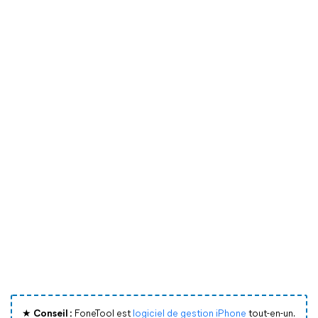
★ Conseil :
FoneTool est
logiciel de gestion iPhone
tout-en-un.