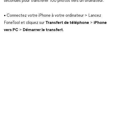
secondes pour transférer 100 photos vers un ordinateur.
• Connectez votre iPhone à votre ordinateur > Lancez
FoneTool et cliquez sur
Transfert de téléphone
>
iPhone
vers PC
>
Démarrer le transfert
.