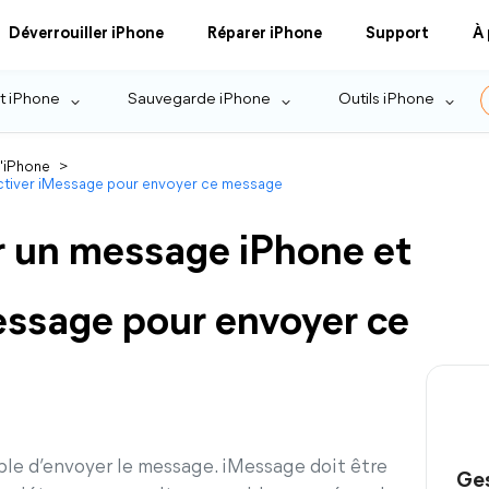
Déverrouiller iPhone
Réparer iPhone
Support
À
t iPhone
Sauvegarde iPhone
Outils iPhone
l'iPhone
>
ctiver iMessage pour envoyer ce message
r un message iPhone et
ssage pour envoyer ce
ble d’envoyer le message. iMessage doit être
Ges