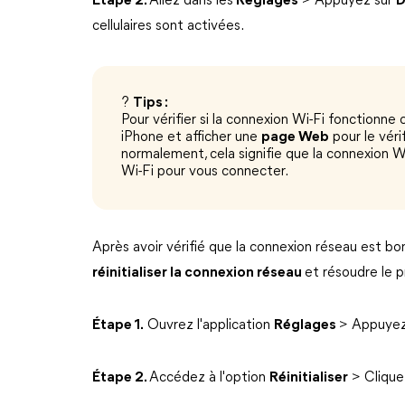
Étape 2.
Allez dans les
Réglages
> Appuyez sur
D
cellulaires sont activées.
?
Tips :
Pour vérifier si la connexion Wi-Fi fonctionn
iPhone et afficher une
page Web
pour le véri
normalement, cela signifie que la connexion Wi
Wi-Fi pour vous connecter.
Après avoir vérifié que la connexion réseau est bo
réinitialiser la connexion réseau
et résoudre le 
Étape 1.
Ouvrez l'application
Réglages
> Appuyez
Étape 2.
Accédez à l'option
Réinitialiser
> Clique