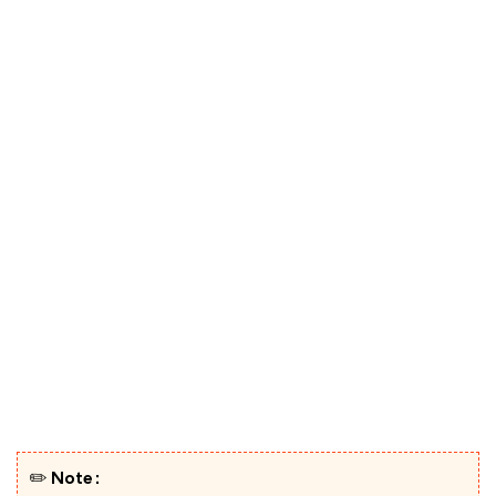
✏️ Note :