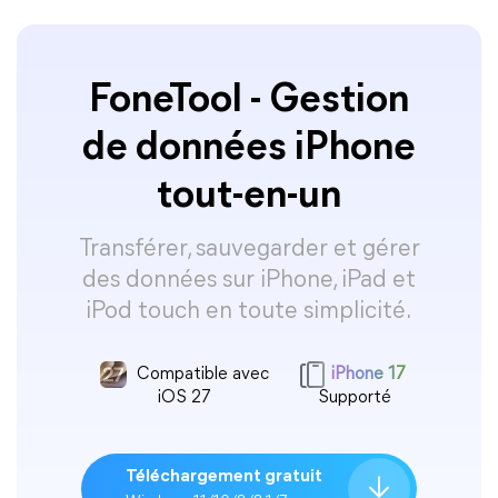
FoneTool - Gestion
de données iPhone
tout-en-un
Transférer, sauvegarder et gérer
des données sur iPhone, iPad et
iPod touch en toute simplicité.
Compatible avec
iPhone 17
iOS 27
Supporté
Téléchargement gratuit