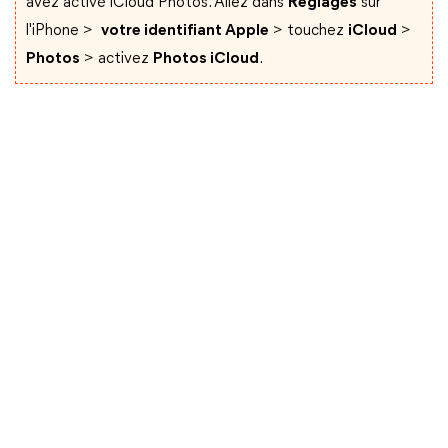
avez activé iCloud Photos. Allez dans
Réglages
sur
l'iPhone >
votre identifiant Apple
> touchez
iCloud
>
Photos
> activez
Photos iCloud
.