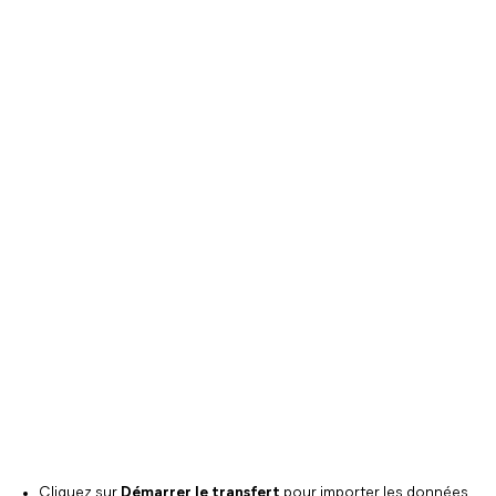
Cliquez sur
Démarrer le transfert
pour importer les données