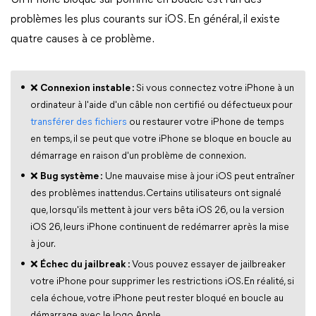
Un iPhone bloqué sur pomme en boucle est l'un des
problèmes les plus courants sur iOS. En général, il existe
quatre causes à ce problème.
❌
Connexion instable :
Si vous connectez votre iPhone à un
ordinateur à l'aide d'un câble non certifié ou défectueux pour
transférer des fichiers
ou restaurer votre iPhone de temps
en temps, il se peut que votre iPhone se bloque en boucle au
démarrage en raison d'un problème de connexion.
❌
Bug système :
Une mauvaise mise à jour iOS peut entraîner
des problèmes inattendus. Certains utilisateurs ont signalé
que, lorsqu'ils mettent à jour vers bêta iOS 26, ou la version
iOS 26, leurs iPhone continuent de redémarrer après la mise
à jour.
❌
Échec du jailbreak :
Vous pouvez essayer de jailbreaker
votre iPhone pour supprimer les restrictions iOS. En réalité, si
cela échoue, votre iPhone peut rester bloqué en boucle au
démarrage avec le logo Apple.