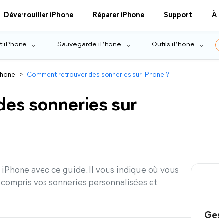
Déverrouiller iPhone
Réparer iPhone
Support
À
t iPhone
Sauvegarde iPhone
Outils iPhone
Phone
>
Comment retrouver des sonneries sur iPhone ?
es sonneries sur
 iPhone avec ce guide. Il vous indique où vous
Y compris vos sonneries personnalisées et
Ges