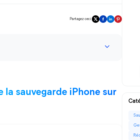
Partagez ceci:
e la sauvegarde iPhone sur
Caté
Sau
Ges
Réc