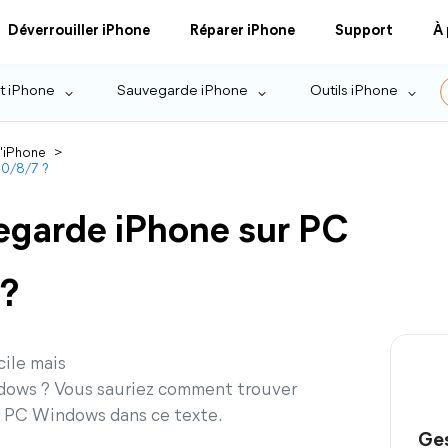
Déverrouiller iPhone
Réparer iPhone
Support
À
t iPhone
Sauvegarde iPhone
Outils iPhone
l'iPhone
>
10/8/7 ?
vegarde iPhone sur PC
?
cile mais
ndows ? Vous sauriez comment trouver
r PC Windows dans ce texte.
Ges