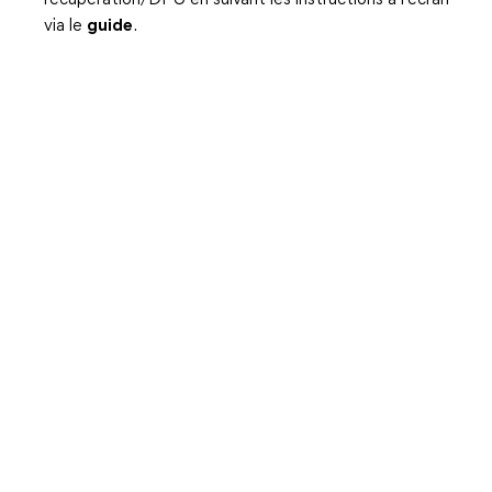
récupération/DFU en suivant les instructions à l'écran
via le
guide
.