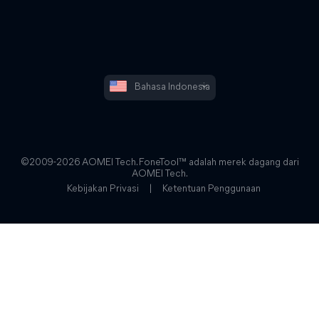
Bahasa Indonesia
©2009-2026 AOMEI Tech. FoneTool™ adalah merek dagang dari
AOMEI Tech.
Kebijakan Privasi
|
Ketentuan Penggunaan