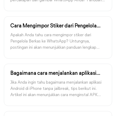
percakapan dan gambar WhatsApp Anda? Panduan
kami akan menunjukkan langkah-langkah dalam
melakukan backup WhatsApp ke OneDrive, dan
menyediakan cara yang lebih mudah untuk melakukan
backup iPhone tanpa batasan.
Cara Mengimpor Stiker dari Pengelola
Berkas ke WhatsApp
Apakah Anda tahu cara mengimpor stiker dari
Pengelola Berkas ke WhatsApp? Untungnya,
postingan ini akan menunjukkan panduan lengkap
tentang cara menambahkan stiker ke WhatsApp dari
Pengelola Berkas di perangkat iPhone / Android.
Bagaimana cara menjalankan aplikasi
Android di iPhone tanpa jailbreak
Jika Anda ingin tahu bagaimana menjalankan aplikasi
Android di iPhone tanpa jailbreak, tips berikut ini.
Artikel ini akan menunjukkan cara menginstal APK
Android di iOS 16/17/18.