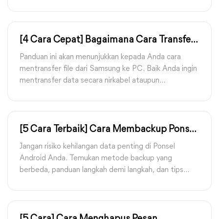
paling nyaman. Pesan ini dapat membantu Anda
menyelesaikan transfer dengan efisien.
[4 Cara Cepat] Bagaimana Cara Transfer
File dari Samsung ke PC
Panduan ini akan menunjukkan kepada Anda cara
mentransfer file dari Samsung ke PC. Baik Anda ingin
mentransfer data secara nirkabel ataupun
menggunakan kabel USB, Anda dapat menemukan
caranya di sini.
[5 Cara Terbaik] Cara Membackup Ponsel
Android Anda ke PC dengan Cepat
Jangan risiko kehilangan data penting di Ponsel
Android Anda. Temukan metode backup yang
berbeda, panduan langkah demi langkah, dan tips
untuk proses backup yang sukses ke PC Anda.