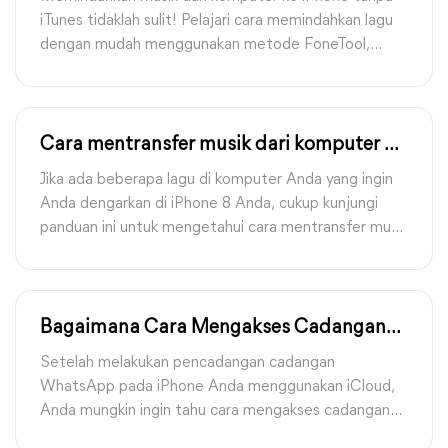
iTunes tidaklah sulit! Pelajari cara memindahkan lagu
dengan mudah menggunakan metode FoneTool,
Google Drive, Dropbox, dan melalui Email.
Cara mentransfer musik dari komputer ke
iPhone 8/8 Plus
Jika ada beberapa lagu di komputer Anda yang ingin
Anda dengarkan di iPhone 8 Anda, cukup kunjungi
panduan ini untuk mengetahui cara mentransfer musik
dari komputer ke iPhone 8 dalam empat cara efektif.
Bagaimana Cara Mengakses Cadangan
WhatsApp di iCloud
Setelah melakukan pencadangan cadangan
WhatsApp pada iPhone Anda menggunakan iCloud,
Anda mungkin ingin tahu cara mengakses cadangan
WhatsApp di iCloud. Dalam panduan ini, Anda dapat