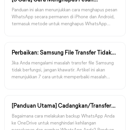
[5 Cara] Cara Menghapus Pesan
WhatsApp Secara Permanen
Panduan ini akan menunjukkan cara menghapus pesan
WhatsApp secara permanen di iPhone dan Android,
termasuk metode untuk menghapus WhatsApp
secara permanen dari kedua belah pihak.
Perbaikan: Samsung File Transfer Tidak
Bekerja Ketika Terhubung ke PC
Jika Anda mengalami masalah transfer file Samsung
tidak berfungsi, jangan khawatir. Artikel ini akan
menunjukkan 7 cara untuk memperbaiki masalah
Samsung USB transfer file yang tidak berfungsi saat
terhubung ke PC
[Panduan Utama] Cadangkan/Transfer
WhatsApp ke OneDrive dengan Mudah
Bagaimana cara melakukan backup WhatsApp Anda
ke OneDrive untuk menghindari kehilangan