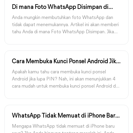
Di mana Foto WhatsApp Disimpan di
iPhone, Android, PC?
Anda mungkin membutuhkan foto WhatsApp dan
tidak dapat menemukannya. Artikel ini akan memberi
tahu Anda di mana Foto WhatsApp Disimpan. Jika
Anda tidak dapat menemukannya di jalur
penyimpanan WhatsApp, ini menyediakan beberapa
solusi untuk masalah foto WhatsApp yang hilang.
Cara Membuka Kunci Ponsel Android Jika
Lupa PIN [4 Cara Termudah]
Apakah kamu tahu cara membuka kunci ponsel
Android jika lupa PIN? Nah, ini akan menunjukkan 4
cara mudah untuk membuka kunci ponsel Android dan
menawarkan aplikasi transfer ponsel yang baik untuk
mentransfer data Androidmu.
WhatsApp Tidak Memuat di iPhone Baru
15/16? Bagaimana Cara Memperbaikinya!
Mengapa WhatsApp tidak memuat di iPhone baru