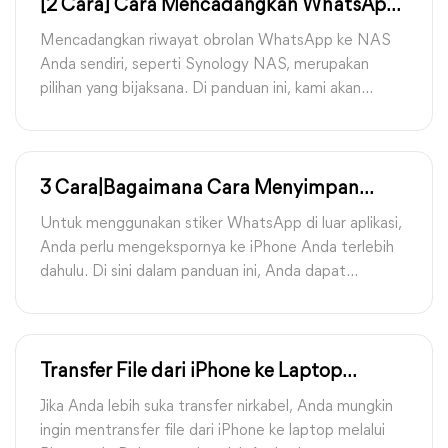
[2 Cara] Cara Mencadangkan WhatsApp
ke Synology NAS
Mencadangkan riwayat obrolan WhatsApp ke NAS
Anda sendiri, seperti Synology NAS, merupakan
pilihan yang bijaksana. Di panduan ini, kami akan
menunjukkan dua cara efektif untuk membantu Anda
mencadangkan WhatsApp ke Synology NAS.
3 Cara|Bagaimana Cara Menyimpan
Stiker WhatsApp di Galeri iPhone
Untuk menggunakan stiker WhatsApp di luar aplikasi,
Anda perlu mengekspornya ke iPhone Anda terlebih
dahulu. Di sini dalam panduan ini, Anda dapat
menemukan tiga cara untuk menyimpan stiker
WhatsApp di galeri iPhone.
Transfer File dari iPhone ke Laptop
melalui Bluetooth [Diperbarui]
Jika Anda lebih suka transfer nirkabel, Anda mungkin
ingin mentransfer file dari iPhone ke laptop melalui