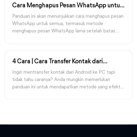
Cara Menghapus Pesan WhatsApp untuk
Semua Setelah Waktu Lama
Panduan ini akan menunjukkan cara menghapus pesan
WhatsApp untuk semua, termasuk metode
menghapus pesan WhatsApp lama setelah batas
waktu.
4 Cara | Cara Transfer Kontak dari
Android ke PC
Ingin mentransfer kontak dari Android ke PC tapi
tidak tahu caranya? Anda mungkin memerlukan
panduan ini untuk mendapatkan metode yang efektif
dan instruksi terperinci untuk melakukannya.