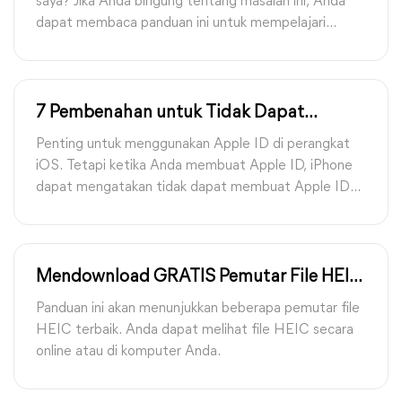
saya? Jika Anda bingung tentang masalah ini, Anda
dapat membaca panduan ini untuk mempelajari
penyebab masalah dan solusi WhatsApp tidak
memuat di iPhone baru.
7 Pembenahan untuk Tidak Dapat
Membuat Apple ID Saat Ini
Penting untuk menggunakan Apple ID di perangkat
iOS. Tetapi ketika Anda membuat Apple ID, iPhone
dapat mengatakan tidak dapat membuat Apple ID
saat ini. Jika demikian, coba 7 pembenahan dalam
panduan ini untuk mengatasi masalah tersebut.
Mendownload GRATIS Pemutar File HEIC
| Windows 11, 10, 8, 7
Panduan ini akan menunjukkan beberapa pemutar file
HEIC terbaik. Anda dapat melihat file HEIC secara
online atau di komputer Anda.