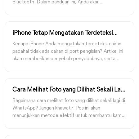
Bluetooth. Dalam panduan ini, Anda akan
mendapatkan panduan terperinci untuk
melakukannya. Anda juga akan diberikan tiga alat lain
untuk melengkapi transfer iPhone ke PC.
iPhone Tetap Mengatakan Terdeteksi
Cairan tapi Tidak Basah? 6 Solusi
Kenapa iPhone Anda mengatakan terdeteksi cairan
padahal tidak ada cairan di port pengisian? Artikel ini
akan memberikan penyebab-penyebabnya, serta
solusi dan saran efektif secara rinci untuk mengatasi
masalah ini.
Cara Melihat Foto yang Dilihat Sekali Lagi
di WhatsApp [Panduan Lengkap]
Bagaimana cara melihat foto yang dilihat sekali lagi di
WhatsApp? Jangan khawatir! Pos ini akan
menunjukkan metode efektif untuk membantu kamu
menemukan dan membuka kembali foto yang dilihat
sekali di WhatsApp.