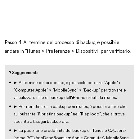
Passo 4. Al termine del processo di backup, è possibile
andare in "iTunes > Preferenze > Dispositivi" per verificarlo.
? Suggerimenti:
► Al termine del processo, è possibile cercare "Apple" o
"Computer Apple" > "MobileSync" > "Backup" per trovare e
visualizzare i file di backup dell'iPhone creati da iTunes.
► Per ripristinare un backup con iTunes, è possibile fare clic
sul pulsante "Ripristina backup" nel "Riepilogo", che si trova
accanto a Esegui backup ora.
► La posizione predefinita del backup di iTunes è C:\Users\
[nome PC]\AppData\Roaming\Apple Computer\ MobileSync.