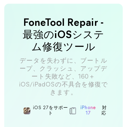
FoneTool Repair -
最強のiOSシステ
ム修復ツール
データを失わずに、ブートル
ープ、クラッシュ、アップデ
ート失敗など、160＋
iOS/iPadOSの不具合を修復で
きます。
iOS 27をサポー
iPhone
対
ト
17
応