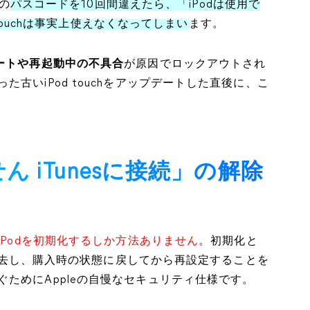
hの
パスコードを10回間違えたら、「iPodは使用で
 touchは事実上使えなくなってしまい
ます。
デートや再起動中の不具合
が原因でロックアウトされ
古いiPod touchをアップデートした直後に、こ
ん iTunesに接続」の解除
iPodを初期化するしか方法ありません
。
初期化と
べて消去し、購入時の状態に戻してから再設定することを
ためにAppleの自慢なセキュリティ仕様です。