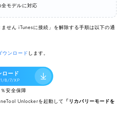
Padの全モデルに対応
は使用できません iTunesに接続」を解除する手順は以下の通
erをダウンロード
します。
ンロード
 1/8/7/XP
00％安全保障
neTool Unlockerを起動して
「リカバリーモードを