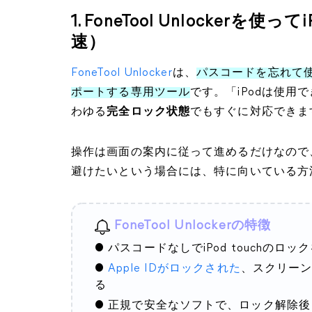
1. FoneTool Unlocke
速）
FoneTool Unlocker
は、
パスコードを忘れて使
ポートする専用ツール
です。「iPodは使用で
わゆる
完全ロック状態
でもすぐに対応できま
操作は画面の案内に従って進めるだけなので
避けたいという場合には、特に向いている方
FoneTool Unlockerの特徴
● パスコードなしでiPod touchの
●
Apple IDがロックされた
、スクリー
る
● 正規で安全なソフトで、ロック解除後も