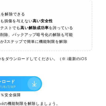
制限を解除できる
にも損傷を与えない
高い安全性
、テストでも
高い解除成功率
を誇っている
IDの削除、バックアップ暗号化の解除も可能
か3ステップで簡単に機能制限を解除
ckerをダウンロードしてください。（※ i最新のiOS
ンロード
 1/8/7/XP
00％安全保障
Padの機能制限を解除しましょう。