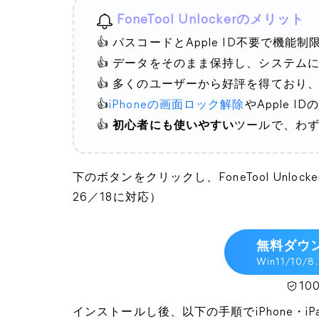
FoneTool Unlockerのメリット
👍 パスコードとApple ID不要で機能
👍 データをそのまま保持し、システム
👍 多くのユーザーから好評を得ており
👍
iPhoneの画面ロック解除
やApple 
👍
初心者にも使いやすい
ツールで、わず
下のボタンをクリックし、FoneTool Unlo
26／18に対応）
無料ダウ
Win11/10/8.
1
インストールし後、以下の手順でiPhone・i