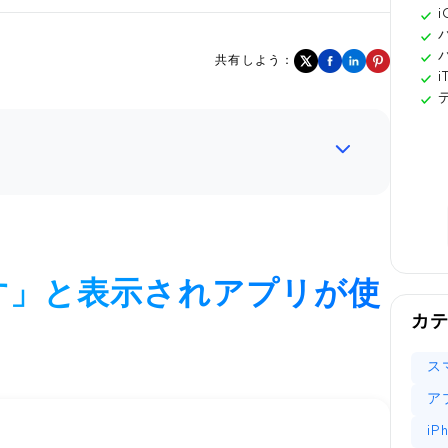
共有しよう：
す」と表示されアプリが使
カ
ス
ア
i