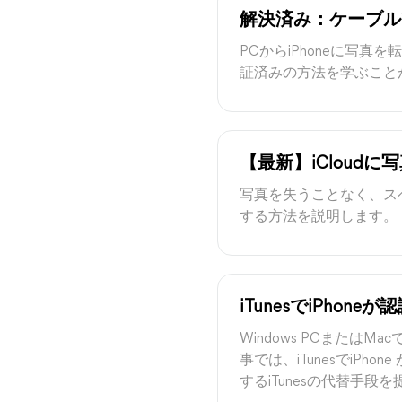
解決済み：ケーブル
PCからiPhoneに写
証済みの方法を学ぶこと
【最新】iCloudに
写真を失うことなく、スペ
する方法を説明します。
iTunesでiPho
Windows PCまたは
事では、iTunesでiP
するiTunesの代替手段