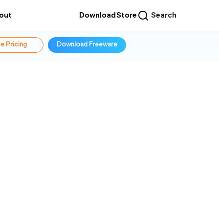
out
Download
Store
Search
e Pricing
Download Freeware