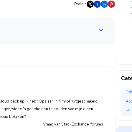
Deel dit:
Cat
Tel
oud-back-up. Ik heb "Opslaan in filmrol" uitgeschakeld,
Ap
ingen/video"s gescheiden te houden van mijn eigen
iPh
houd bekijken?
- Vraag van StackExchange-forums