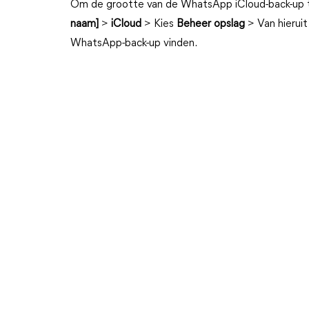
Om de grootte van de WhatsApp iCloud-back-up te
naam]
>
iCloud
> Kies
Beheer opslag
> Van hieruit
WhatsApp-back-up vinden.