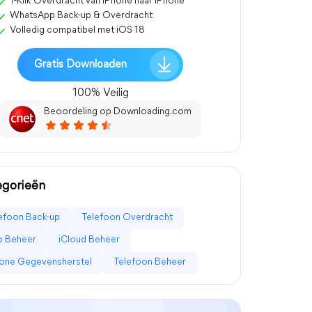
1-Klik Overdracht van iPhone naar iPhone
WhatsApp Back-up & Overdracht
Volledig compatibel met iOS 18
Gratis Downloaden
100% Veilig
Beoordeling op Downloading.com
egorieën
efoon Back-up
Telefoon Overdracht
p Beheer
iCloud Beheer
one Gegevensherstel
Telefoon Beheer