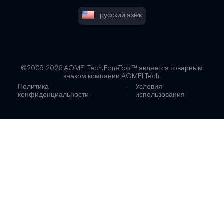
русский язык
©2009-2026 AOMEI Tech. FoneTool™ является товарным
знаком компании AOMEI Tech.
Политика
Условия
|
конфиденциальности
использования