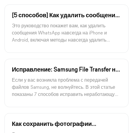
резервного копирования на ПК.
[5 способов] Как удалить сообщения
WhatsApp навсегда
Это руководство покажет вам, как удалить
сообщения WhatsApp навсегда на iPhone и
Android, включая методы навсегда удалить
WhatsApp с обеих сторон.
Исправление: Samsung File Transfer не
работает при подключении к ПК
Если у вас возникла проблема с передачей
файлов Samsung, не волнуйтесь. В этой статье
показаны 7 способов исправить неработающую
передачу файлов Samsung через USB, когда вы
подключаете его к ПК
Как сохранить фотографии
WhatsApp в галерею на