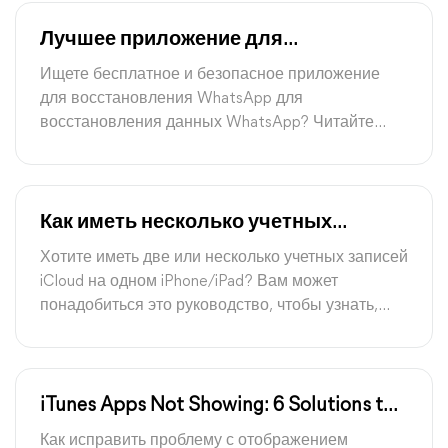
руководстве!
Лучшее приложение для
восстановления WhatsApp для
Ищете бесплатное и безопасное приложение
iPhone/Android [Бесплатно и
для восстановления WhatsApp для
безопасно]
восстановления данных WhatsApp? Читайте
далее, чтобы узнать 6 лучших приложений для
восстановления WhatsApp для iPhone и Android.
Как иметь несколько учетных
записей iCloud на одном iPhone/iPad
Хотите иметь две или несколько учетных записей
iCloud на одном iPhone/iPad? Вам может
понадобиться это руководство, чтобы узнать,
можно ли и как иметь несколько учетных записей
iCloud на одном iPhone.
iTunes Apps Not Showing: 6 Solutions to
Fix It Right Now
Как исправить проблему с отображением