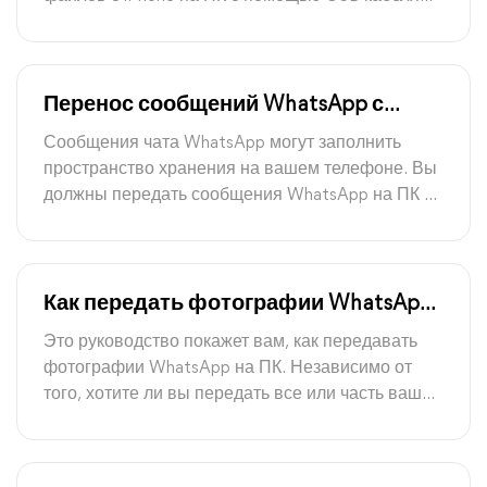
является наиболее удобным способом. Эти
сообщения помогут вам осуществить передачу
эффективно.
Перенос сообщений WhatsApp с
Android/iPhone на ПК
Сообщения чата WhatsApp могут заполнить
пространство хранения на вашем телефоне. Вы
должны передать сообщения WhatsApp на ПК с
Android/iPhone для резервного копирования и
экспорта чатов WhatsApp. Эта статья
предоставляет вам полное руководство.
Как передать фотографии WhatsApp
на ПК на iPhone и Android
Это руководство покажет вам, как передавать
фотографии WhatsApp на ПК. Независимо от
того, хотите ли вы передать все или часть ваших
изображений, здесь вы найдете способ сделать
это.