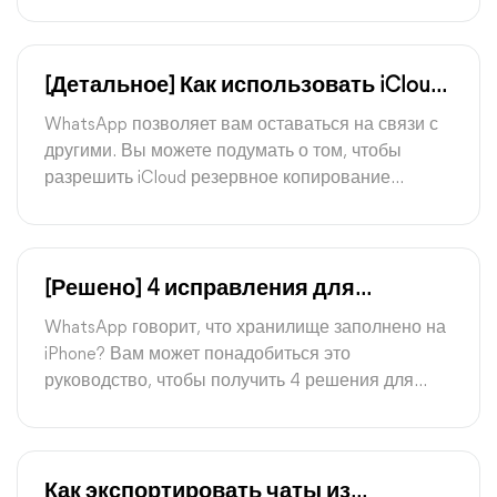
локальные резервные копии затенены и как
решить эту проблему.
[Детальное] Как использовать iCloud
для резервного копирования
WhatsApp позволяет вам оставаться на связи с
WhatsApp
другими. Вы можете подумать о том, чтобы
разрешить iCloud резервное копирование
WhatsApp, чтобы сохранить данные в
безопасности. Это руководство предназначено
для помощи вам создать резервную копию
WhatsApp в iCloud, а также ответить на все ваши
[Решено] 4 исправления для
вопросы относительно резервного копирования
заполненного хранилища WhatsApp
WhatsApp говорит, что хранилище заполнено на
WhatsApp в iCloud.
на iPhone
iPhone? Вам может понадобиться это
руководство, чтобы получить 4 решения для
исправления проблемы заполненного
хранилища WhatsApp на iPhone.
Как экспортировать чаты из