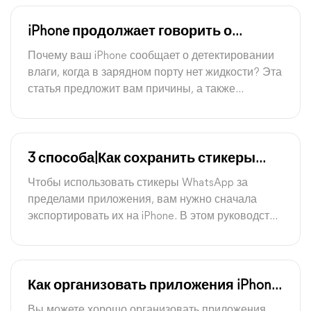
iPhone продолжает говорить о
детектировании влаги, но она не
Почему ваш iPhone сообщает о детектировании
влажная? 6 исправлений
влаги, когда в зарядном порту нет жидкости? Эта
статья предложит вам причины, а также
эффективные решения и предложения по
данной проблеме подробно.
3 способа|Как сохранить стикеры
WhatsApp в галерею на iPhone
Чтобы использовать стикеры WhatsApp за
пределами приложения, вам нужно сначала
экспортировать их на iPhone. В этом руководстве
вы узнаете о трех способах, как сохранить
стикеры WhatsApp в галерею на iPhone, чтобы
сделать это.
Как организовать приложения iPhone
на компьютере с / без iTunes
Вы можете хорошо организовать приложения