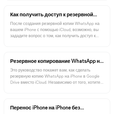
Как получить доступ к резервной
копии WhatsApp в iCloud
После создания резервной копии WhatsApp на
вашем iPhone с помощью iCloud, возможно, вы
зададите вопрос о том, как получить доступ к
резервной копии WhatsApp в iCloud. В этом
руководстве вы найдете подробные инструкции
о том, как проверить свою резервную копию
WhatsApp в iCloud.
Резервное копирование WhatsApp на
iPhone в Google Drive вместо iCloud
Это руководство покажет вам, как сделать
резервную копию WhatsApp на iPhone в Google
Drive вместо iCloud. Независимо от того, хотите
вы сделать резервную копию одного или всех
чатов, здесь вы найдете способ сделать это.
Перенос iPhone на iPhone без