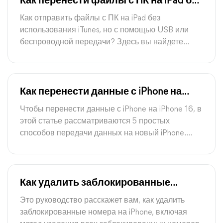
Как перенести файлы с ПК на iPad без
использования iTunes [Лучшее]
Как отправить файлы с ПК на iPad без
использования iTunes, но с помощью USB или
беспроводной передачи? Здесь вы найдете
подробные ответы, и вы сможете выбрать 6
разных и полезных способов, соответствующих
вашим потребностям.
Как перенести данные с iPhone на
iPhone 16 | 5 способов
Чтобы перенести данные с iPhone на iPhone 16, в
этой статье рассматриваются 5 простых
способов передачи данных на новый iPhone.
Включая использование или без использования
iCloud, с помощью Quick Start, iTunes и AirDrop.
Как удалить заблокированные
номера на iPhone 16/15 быстро
Это руководство расскажет вам, как удалить
заблокированные номера на iPhone, включая