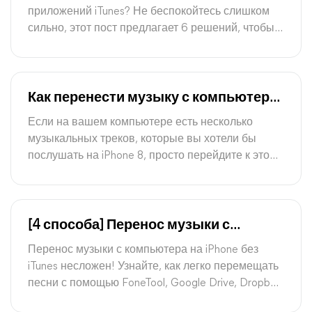
приложений iTunes? Не беспокойтесь слишком
сильно, этот пост предлагает 6 решений, чтобы
избавиться от этого и предлагает лучшую
альтернативу iTunes.
Как перенести музыку с компьютера
на iPhone
Если на вашем компьютере есть несколько
музыкальных треков, которые вы хотели бы
послушать на iPhone 8, просто перейдите к этому
руководству, чтобы узнать, как перенести музыку
с компьютера на iPhone 8 четырьмя
эффективными способами.
[4 способа] Перенос музыки с
компьютера на iPhone без iTunes
Перенос музыки с компьютера на iPhone без
iTunes несложен! Узнайте, как легко перемещать
песни с помощью FoneTool, Google Drive, Dropbox
и электронной почты.