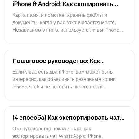
iPhone & Android: Как скопировать
музыку с телефона на карту памяти
Карта памяти помогает хранить файлы и
документы, когда у вас заканчивается место.
Независимо от того, используете ли вы iPhone
или Android, вы можете попробовать два
способа, чтобы узнать, как скопировать музыку с
телефона на карту памяти.
Пошаговое руководство: Как
объединить резервные копии iPhone
Если у вас есть два iPhone, вам может быть
интересно, как объединить резервные копии
iPhone, чтобы не потерять ничего после
перехода на другой iPhone. Прочтите эту
инструкцию, чтобы узнать 3 простых метода
объединения двух резервных копий iPhone.
[4 способа] Как экспортировать чат
WhatsApp с iPhone
Это руководство покажет вам, как
экспортировать чат WhatsApp с iPhone.