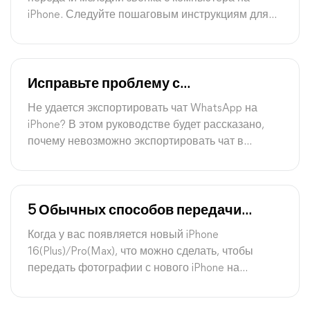
iPhone. Следуйте пошаговым инструкциям для
безупречного процесса передачи мелодий
звонка.
Исправьте проблему с
невозможностью экспорта чата
Не удается экспортировать чат WhatsApp на
WhatsApp с iPhone быстро
iPhone? В этом руководстве будет рассказано,
почему невозможно экспортировать чат в
WhatsApp и как решить эту проблему.
5 Обычных способов передачи
фотографий с iPhone 16 на ПК
Когда у вас появляется новый iPhone
16(Plus)/Pro(Max), что можно сделать, чтобы
передать фотографии с нового iPhone на
ноутбук/настольный компьютер Windows?
Найдите лучший способ в этом полном