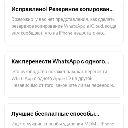
Исправлено! Резервное копирование
WhatsApp: недостаточно места на
Возможно, у вас нет представления, как сделать
iPhone
резервное копирование WhatsApp в iCloud, когда
вам сообщают, что на iPhone недостаточно
места. Ознакомьтесь с этим руководством, чтобы
узнать, как исправить проблему резервного
копирования WhatsApp, но недостаточно места
на iPhone.
Как перенести WhatsApp с одного
Apple ID на другой
Это руководство покажет вам, как перенести
WhatsApp с одного Apple ID на другой.
Независимо от того, закончите ли вы перенос на
одном iPhone или перенесете WhatsApp на
новый iPhone, здесь вы найдете способ сделать
это.
Лучшие бесплатные способы
удаления MDM с iPhone/iPad
Ищете лучшие способы удаления MDM с iPhone