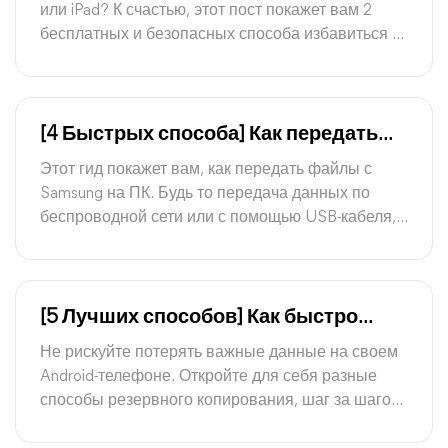
[Руководство 2026 года]
или iPad? К счастью, этот пост покажет вам 2
бесплатных и безопасных способа избавиться от
MDM на вашем устройстве без потери данных.
[4 Быстрых способа] Как передать
файлы с Samsung на ПК
Этот гид покажет вам, как передать файлы с
Samsung на ПК. Будь то передача данных по
беспроводной сети или с помощью USB-кабеля,
вы найдете способ сделать это здесь.
[5 Лучших способов] Как быстро
создать резервную копию своего
Не рискуйте потерять важные данные на своем
Android-телефона на ПК
Android-телефоне. Откройте для себя разные
способы резервного копирования, шаг за шагом
руководства и советы для успешного процесса