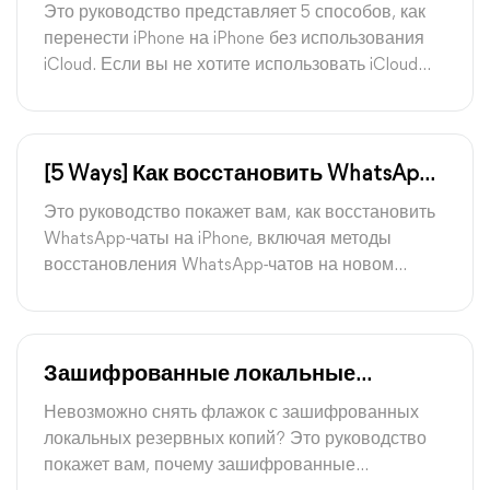
использования iCloud (5 простых
Это руководство представляет 5 способов, как
способов)
перенести iPhone на iPhone без использования
iCloud. Если вы не хотите использовать iCloud
при переносе iPhone, попробуйте решения из
этого сообщения.
[5 Ways] Как восстановить WhatsApp-
чаты на iPhone
Это руководство покажет вам, как восстановить
WhatsApp-чаты на iPhone, включая методы
восстановления WhatsApp-чатов на новом
iPhone, восстановления WhatsApp-чатов без
облака iCloud и восстановления WhatsApp-чатов
с помощью Google Drive.
Зашифрованные локальные
резервные копии затенены | Найти
Невозможно снять флажок с зашифрованных
решение здесь
локальных резервных копий? Это руководство
покажет вам, почему зашифрованные