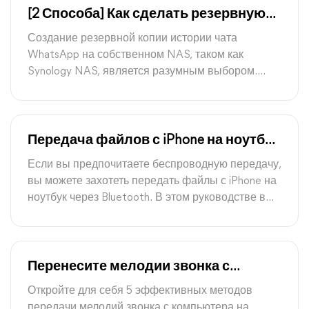
[2 Способа] Как сделать резервную
копию WhatsApp на Synology NAS
Создание резервной копии истории чата
WhatsApp на собственном NAS, таком как
Synology NAS, является разумным выбором.
Здесь, в этом руководстве, мы покажем вам два
эффективных способа резервного копирования
WhatsApp на Synology NAS.
Передача файлов с iPhone на ноутбук
через Bluetooth [Обновлено]
Если вы предпочитаете беспроводную передачу,
вы можете захотеть передать файлы с iPhone на
ноутбук через Bluetooth. В этом руководстве вы
получите подробное руководство по
выполнению этой операции. Вам также будут
предложены еще три инструмента для передачи
с iPhone на ПК
Перенесите мелодии звонка с
компьютера на iPhone: 5 методов
Откройте для себя 5 эффективных методов
передачи мелодий звонка с компьютера на