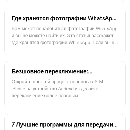
обновления WhatsApp на iPhone.
Где хранятся фотографии WhatsApp
на iPhone, Android, ПК?
Вам может понадобиться фотографии WhatsApp
и вы не можете найти их. Эта статья расскажет,
где хранятся фотографии WhatsApp. Если вы не
можете найти их по пути сохранения WhatsApp,
она предлагает несколько решений для
проблемы отсутствующих фотографий в
WhatsApp.
Безшовное переключение:
переведите eSIM с iPhone на Android
Откройте простой процесс переноса eSIM с
iPhone на устройство Android и сделайте
переключение более плавным.
7 Лучшие программы для передачи