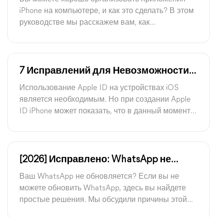
iPhone на компьютере, и как это сделать? В этом
руководстве мы расскажем вам, как
организовать приложения iPhone на компьютере
с или без iTunes, а также инструмент для
управления данными ваших приложений iPhone.
7 Исправлений для Невозможности
Создания Apple ID В данный момент
Использование Apple ID на устройствах iOS
является необходимым. Но при создании Apple
ID iPhone может показать, что в данный момент
нельзя создать Apple ID. Если так, просто
попробуйте 7 исправлений в этом руководстве,
чтобы решить эту проблему.
[2026] Исправлено: WhatsApp не
обновляется на iPhone
Ваш WhatsApp не обновляется? Если вы не
можете обновить WhatsApp, здесь вы найдете
простые решения. Мы обсудили причины этой
проблемы, а также различные варианты