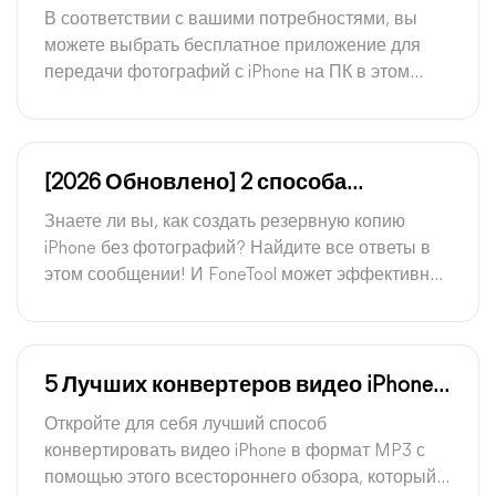
фотографий с iPhone на ПК
В соответствии с вашими потребностями, вы
можете выбрать бесплатное приложение для
передачи фотографий с iPhone на ПК в этом
подробном руководстве. И FoneTool, упомянутый
в методе 1, мог бы быть лучшим выбором.
[2026 Обновлено] 2 способа
резервного копирования iPhone без
Знаете ли вы, как создать резервную копию
фотографий легко
iPhone без фотографий? Найдите все ответы в
этом сообщении! И FoneTool может эффективно
выборочно резервировать данные вашего
iPhone на ПК.
5 Лучших конвертеров видео iPhone в
MP3 (онлайн и приложения)
Откройте для себя лучший способ
конвертировать видео iPhone в формат MP3 с
помощью этого всестороннего обзора, который