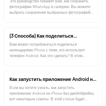
Это руководство покажет вам, как сохранить
Android/iPhone
фотографии WhatsApp в галерею. Вы можете
выбрать сохранение выбранных фотографий
вручную или автоматическое сохранение всех
полученных фотографий.
[3 Способа] Как поделиться
календарем между iPhone и Android
Вам может потребоваться поделиться
календарями iPhone с теми, кто использует
телефон Android. Как это сделать? В этом
руководстве вы найдете подробные инструкции
о том, как поделиться календарем между iPhone
и Android.
Как запустить приложение Android на
iPhone без джейлбрейка
Если вы хотите узнать, как запустить
приложение Android на iPhone без джейлбрейка,
вот некоторые советы. В этой статье будет
показано, как установить Android APK на iOS