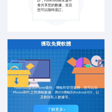
許，FoneTool將永遠不
會共享您的數據。並且
您可以隨時退訂。
獲取免費軟體
FoneTool提供iPhone備份、傳輸和管理服務，您可以在
iPhone和PC之間傳輸數據，將iOS傳輸到Android/iOS，以
及刪除私人數據等。
了解更多
»