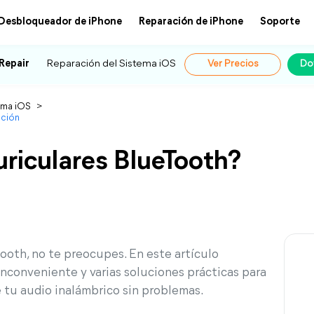
Desbloqueador de iPhone
Reparación de iPhone
Soporte
Repair
Reparación del Sistema iOS
Ver Precios
Do
ema iOS
>
ución
uriculares BlueTooth?
ooth, no te preocupes. En este artículo
nconveniente y varias soluciones prácticas para
de tu audio inalámbrico sin problemas.