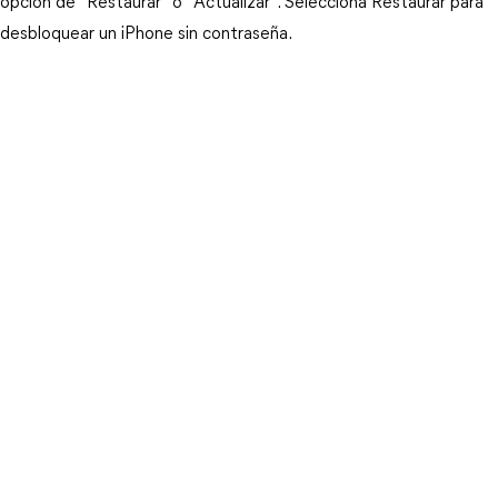
opción de "Restaurar" o "Actualizar". Selecciona Restaurar para 
desbloquear un iPhone sin contraseña.