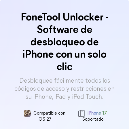
FoneTool Unlocker -
Software de
desbloqueo de
iPhone con un solo
clic
Desbloquee fácilmente todos los
códigos de acceso y restricciones en
su iPhone, iPad y iPod Touch.
Compatible con
iPhone 17
iOS 27
Soportado