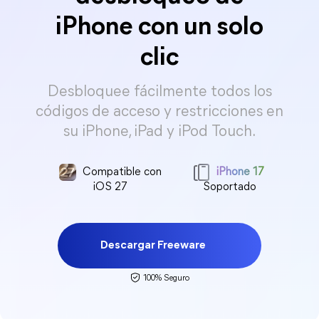
iPhone con un solo
clic
Desbloquee fácilmente todos los
códigos de acceso y restricciones en
su iPhone, iPad y iPod Touch.
Compatible con
iPhone 17
iOS 27
Soportado
Descargar Freeware
100% Seguro