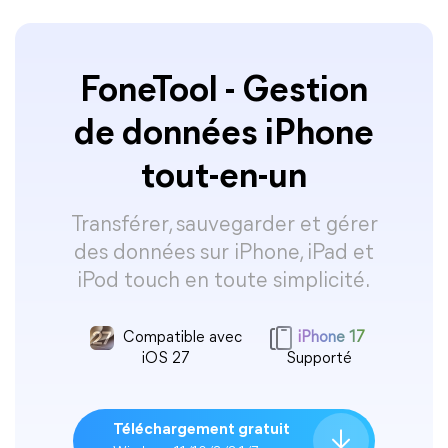
FoneTool - Gestion
de données iPhone
tout-en-un
Transférer, sauvegarder et gérer
des données sur iPhone, iPad et
iPod touch en toute simplicité.
Compatible avec
iPhone 17
iOS 27
Supporté
Téléchargement gratuit