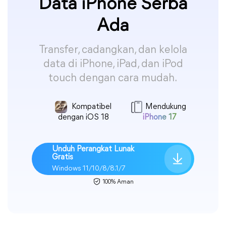
Data iPhone Serba
Ada
Transfer, cadangkan, dan kelola
data di iPhone, iPad, dan iPod
touch dengan cara mudah.
Kompatibel
Mendukung
dengan iOS 18
iPhone 17
Unduh Perangkat Lunak
Gratis
Windows 11/10/8/8.1/7
100% Aman