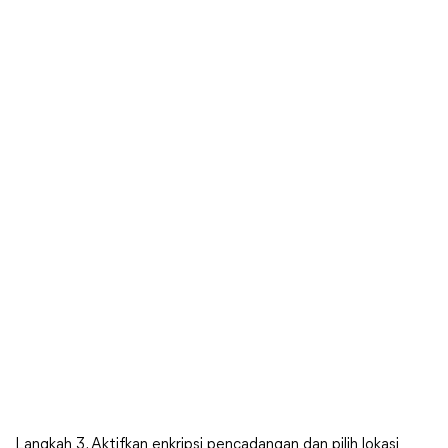
Langkah 3. Aktifkan enkripsi pencadangan dan pilih lokasi