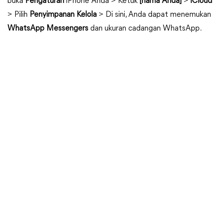
buka
Pengaturan
iPhone Anda > Ketuk
[nama Anda]
>
iCloud
> Pilih
Penyimpanan Kelola
> Di sini, Anda dapat menemukan
WhatsApp Messengers
dan ukuran cadangan WhatsApp.