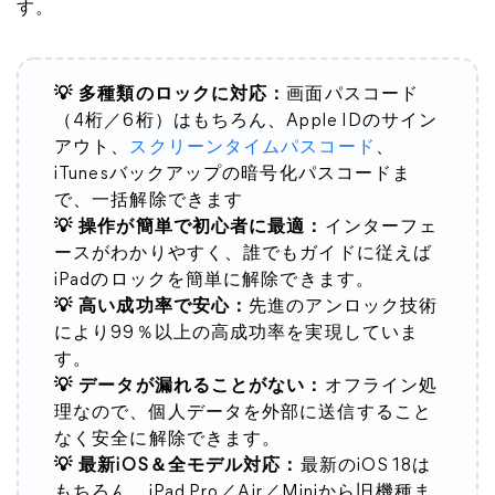
す。
💡 多種類のロックに対応：
画面パスコード
（4桁／6桁）はもちろん、Apple IDのサイン
アウト、
スクリーンタイムパスコード
、
iTunesバックアップの暗号化パスコードま
で、一括解除できます
💡 操作が簡単で初心者に最適：
インターフェ
ースがわかりやすく、誰でもガイドに従えば
iPadのロックを簡単に解除できます。
💡 高い成功率で安心：
先進のアンロック技術
により99％以上の高成功率を実現していま
す。
💡 データが漏れることがない：
オフライン処
理なので、個人データを外部に送信すること
なく安全に解除できます。
💡 最新iOS＆全モデル対応：
最新のiOS 18は
もちろん、iPad Pro／Air／Miniから旧機種ま