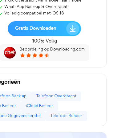
1-Klik Overdracht van iPhone naar iPhone
WhatsApp Back-up & Overdracht
Volledig compatibel met iOS 18
Gratis Downloaden
100% Veilig
Beoordeling op Downloading.com
egorieën
efoon Back-up
Telefoon Overdracht
p Beheer
iCloud Beheer
one Gegevensherstel
Telefoon Beheer