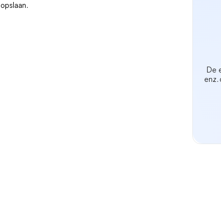
opslaan.
De e
enz.