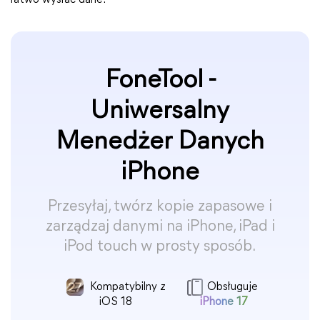
łatwo wysłać dane.
FoneTool -
Uniwersalny
Menedżer Danych
iPhone
Przesyłaj, twórz kopie zapasowe i
zarządzaj danymi na iPhone, iPad i
iPod touch w prosty sposób.
Kompatybilny z
Obsługuje
iOS 18
iPhone 17