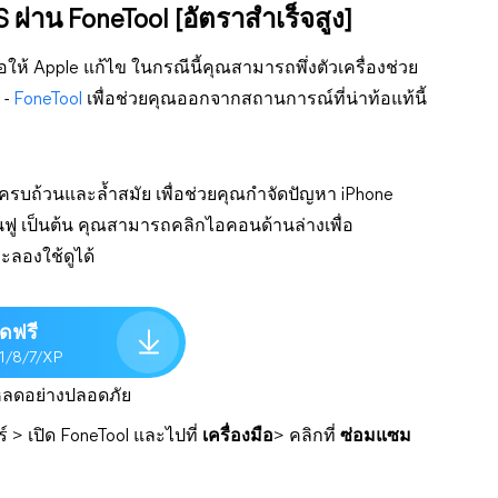
่าน FoneTool [อัตราสำเร็จสูง]
้ Apple แก้ไข ในกรณีนี้คุณสามารถพึ่งตัวเครื่องช่วย
 -
FoneTool
เพื่อช่วยคุณออกจากสถานการณ์ที่น่าท้อแท้นี้
รบถ้วนและล้ำสมัย เพื่อช่วยคุณกำจัดปัญหา iPhone
ื้นฟู เป็นต้น คุณสามารถคลิกไอคอนด้านล่างเพื่อ
ลองใช้ดูได้
ดฟรี
.1/8/7/XP
หลดอย่างปลอดภัย
ร์ > เปิด FoneTool และไปที่
เครื่องมือ
> คลิกที่
ซ่อมแซม