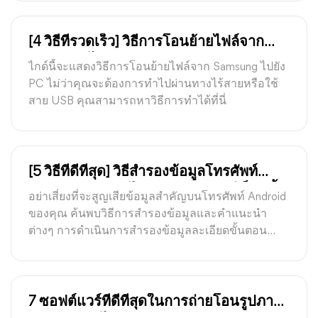
จัดการข้อมูลแอป iPhone ของคุณ.
[4 วิธีที่รวดเร็ว] วิธีการโอนย้ายไฟล์จาก
Samsung ไปยัง PC
ไกด์นี้จะแสดงวิธีการโอนย้ายไฟล์จาก Samsung ไปยัง
PC ไม่ว่าคุณจะต้องการทำไปผ่านทางไร้สายหรือใช้
สาย USB คุณสามารถหาวิธีการทำได้ที่นี่
[5 วิธีที่ดีที่สุด] วิธีสำรองข้อมูลโทรศัพท์
Android ของคุณไปยังคอมพิวเตอร์เร็วๆ นี้
อย่าเสี่ยงที่จะสูญเสียข้อมูลสำคัญบนโทรศัพท์ Android
ของคุณ ค้นพบวิธีการสำรองข้อมูลและคำแนะนำ
ต่างๆ การดำเนินการสำรองข้อมูลละเอียดขั้นตอน
และเคล็ดลับสำหรับกระบวนการสำรองข้อมูลให้กับ
คอมพิวเตอร์ของคุณอย่างประสบความสำเร็จ
7 ซอฟต์แวร์ที่ดีที่สุดในการถ่ายโอนรูปภาพ