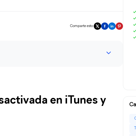
Comparte esto:
sactivada en iTunes y 
Ca