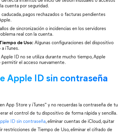
a detecta intentos de inicio de sesión inusuales o accesos 
 la cuenta por seguridad.
a caducada, pagos rechazados o facturas pendientes 
Apple.
allos de sincronización o incidencias en los servidores 
oblema real con la cuenta.
 Tiempo de Uso:
 Algunas configuraciones del dispositivo 
 a iTunes.
l Apple ID no se utiliza durante mucho tiempo, Apple 
de permitir el acceso nuevamente.
e Apple ID sin contraseña 
en App Store y iTunes" y no recuerdas la contraseña de tu 
ar el control de tu dispositivo de forma rápida y sencilla. 
pple ID sin contraseña
, eliminar cuentas de iCloud, quitar 
r restricciones de Tiempo de Uso, eliminar el cifrado de 