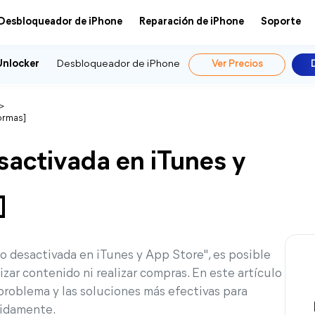
Desbloqueador de iPhone
Reparación de iPhone
Soporte
Unlocker
Desbloqueador de iPhone
Ver Precios
>
ormas]
sactivada en iTunes y
]
 desactivada en iTunes y App Store", es posible
zar contenido ni realizar compras. En este artículo
roblema y las soluciones más efectivas para
pidamente.