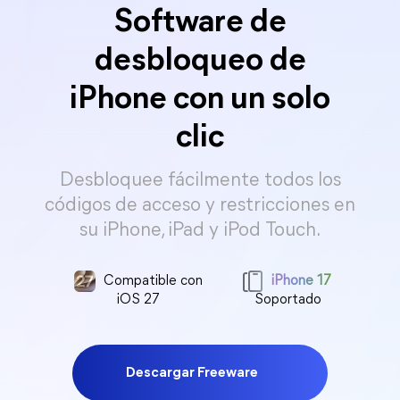
Software de
desbloqueo de
iPhone con un solo
clic
Desbloquee fácilmente todos los
códigos de acceso y restricciones en
su iPhone, iPad y iPod Touch.
Compatible con
iPhone 17
iOS 27
Soportado
Descargar Freeware