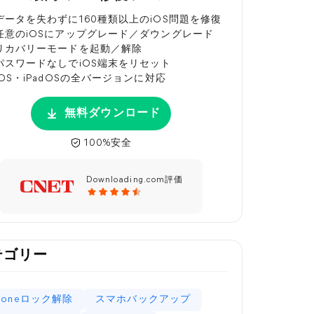
データを失わずに160種類以上のiOS問題を修復
任意のiOSにアップグレード／ダウングレード
リカバリーモードを起動／解除
パスワードなしでiOS端末をリセット
iOS・iPadOSの全バージョンに対応
無料ダウンロード
100%安全
Downloading.com評価
テゴリー
Phoneロック解除
スマホバックアップ