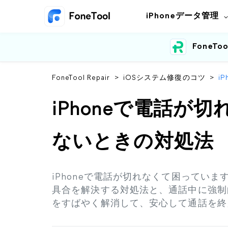
iPhoneデータ管理
FoneToo
FoneTool Repair
>
iOSシステム修復のコツ
>
i
iPhoneで電話が
ないときの対処法
iPhoneで電話が切れなくて困ってい
具合を解決する対処法と、通話中に強制
をすばやく解消して、安心して通話を終